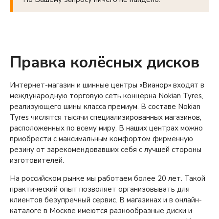
Подобрать
Очистить
Правка колёсных дисков
Интернет-магазин и шинные центры «Вианор» входят в
международную торговую сеть концерна Nokian Tyres,
реализующего шины класса премиум. В составе Nokian
Tyres числятся тысячи специализированных магазинов,
расположенных по всему миру. В наших центрах можно
приобрести с максимальным комфортом фирменную
резину от зарекомендовавших себя с лучшей стороны
Сначала
задняя
ось. Выберите диаметр:
изготовителей.
На российском рынке мы работаем более 20 лет. Такой
14
15
16
17
18
19
20
практический опыт позволяет организовывать для
клиентов безупречный сервис. В магазинах и в онлайн-
каталоге в Москве имеются разнообразные диски и