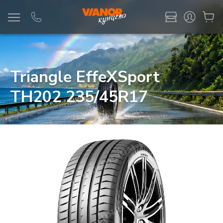
Информация
Фото товара
Triangle EffeXSport
TH202 235/45R17