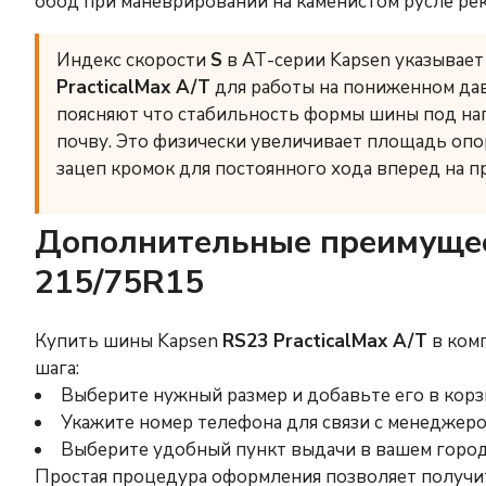
обод при маневрировании на каменистом русле рек
Индекс скорости
S
в АТ-серии Kapsen указывает
PracticalMax A/T
для работы на пониженном дав
поясняют что стабильность формы шины под на
почву. Это физически увеличивает площадь опо
зацеп кромок для постоянного хода вперед на п
Дополнительные преимущест
215/75R15
Купить шины Kapsen
RS23 PracticalMax A/T
в ком
шага:
Выберите нужный размер и добавьте его в корз
Укажите номер телефона для связи с менеджеро
Выберите удобный пункт выдачи в вашем город
Простая процедура оформления позволяет получи