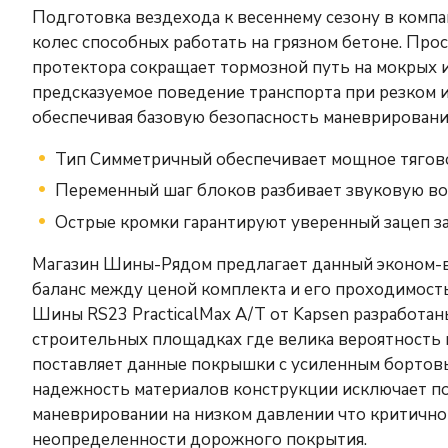
Подготовка вездехода к весеннему сезону в ком
колес способных работать на грязном бетоне. Прос
протектора сокращает тормозной путь на мокрых и
предсказуемое поведение транспорта при резком 
обеспечивая базовую безопасность маневрировани
Тип Симметричный обеспечивает мощное тяговое
Переменный шаг блоков разбивает звуковую вол
Острые кромки гарантируют уверенный зацеп за
Магазин Шины-Рядом предлагает данный эконом-ва
баланс между ценой комплекта и его проходимост
Шины RS23 PracticalMax A/T от Kapsen разработан
строительных площадках где велика вероятность
поставляет данные покрышки с усиленным бортов
надежность материалов конструкции исключает п
маневрировании на низком давлении что критично
неопределенности дорожного покрытия.