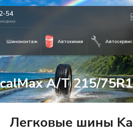
42-54
выходных
Шиномонтаж
Автохимия
Автосервис
icalMax A/T 215/75R
Легковые шины Ka