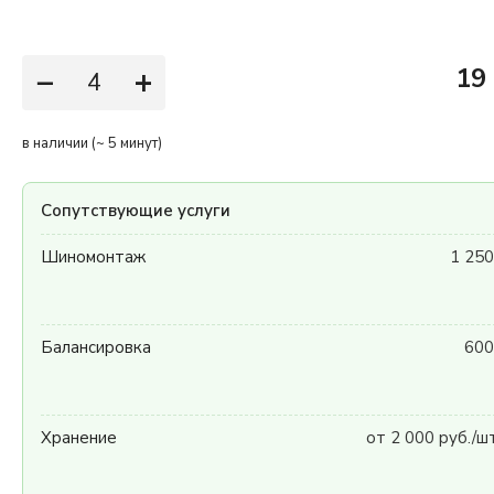
−
+
19
в наличии (~ 5 минут)
Сопутствующие услуги
Шиномонтаж
1 250
Балансировка
600
Хранение
от 2 000 руб./ш