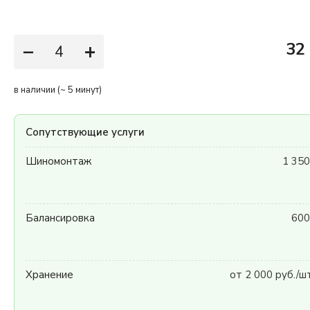
−
+
32
в наличии (~ 5 минут)
Сопутствующие услуги
Шиномонтаж
1 350
Балансировка
600
Хранение
от 2 000 руб./ш