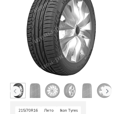
215/70R16
Лето
Ikon Tyres