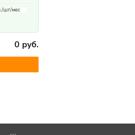
б./шт/мес
0
руб.