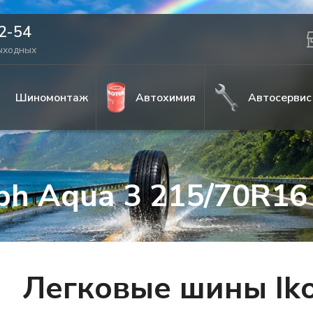
42-54
выходных
Шиномонтаж
Автохимия
Автосервис
aph Aqua 3 215/70R16
Легковые шины Iko