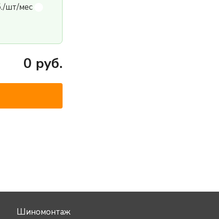
б./шт/мес
0
руб.
Шиномонтаж