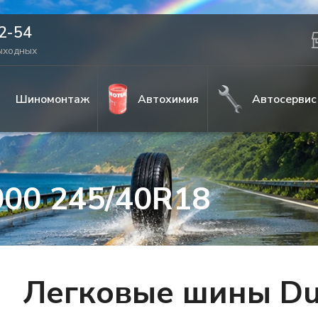
42-54
выходных
Шиномонтаж
Автохимия
Автосервис
000 245/40R18
Легковые шины Du