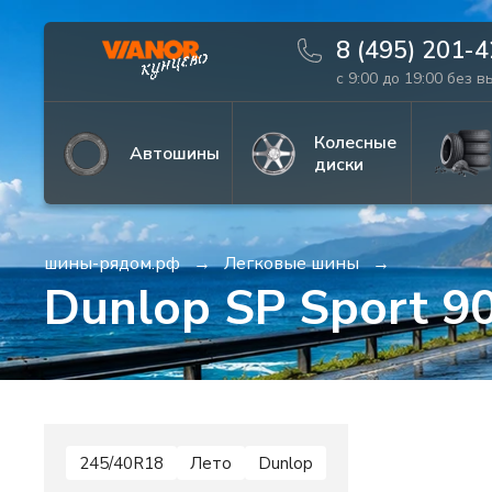
8 (495) 201-
с 9:00 до 19:00 без 
Информация
Фото товара
Колесные
Автошины
диски
шины-рядом.рф
Легковые шины
Dunlop SP Sport 9
245/40R18
Лето
Dunlop