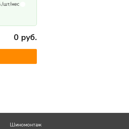
б./шт/мес
0
руб.
Шиномонтаж