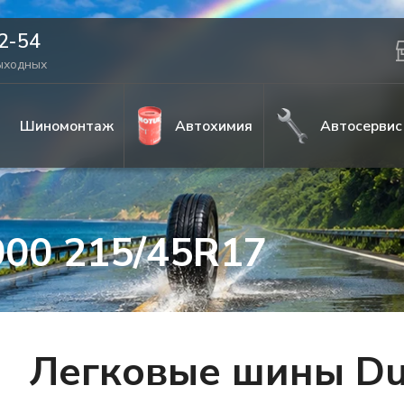
42-54
выходных
Шиномонтаж
Автохимия
Автосервис
000 215/45R17
Легковые шины Du