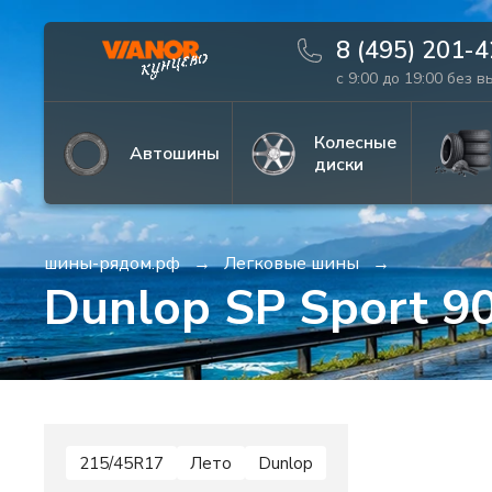
8 (495) 201-
с 9:00 до 19:00 без 
Информация
Фото товара
Колесные
Автошины
диски
шины-рядом.рф
Легковые шины
Dunlop SP Sport 9
215/45R17
Лето
Dunlop