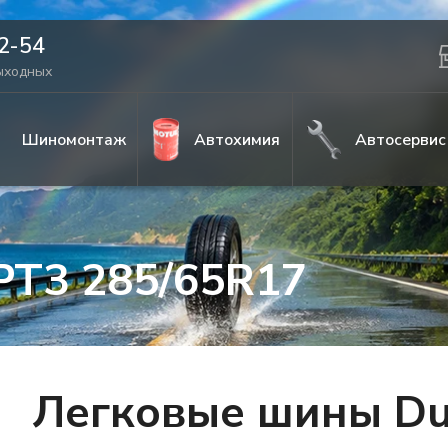
42-54
выходных
Шиномонтаж
Автохимия
Автосервис
PT3 285/65R17
Легковые шины Du