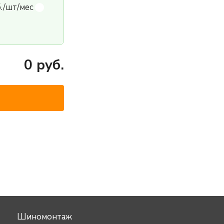
б./шт/мес
0
руб.
Шиномонтаж