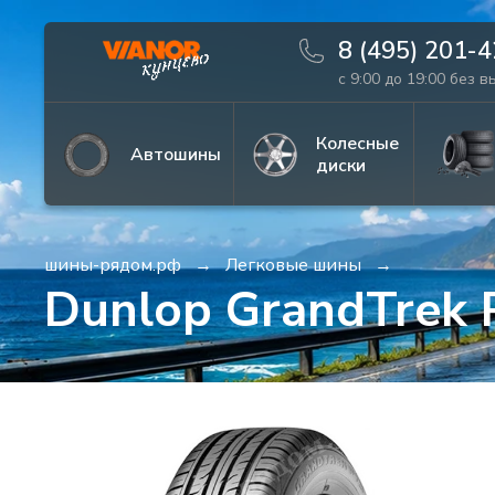
8 (495) 201-
с 9:00 до 19:00 без 
Информация
Фото товара
Колесные
Автошины
диски
шины-рядом.рф
Легковые шины
Dunlop GrandTrek 