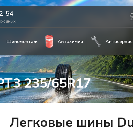
42-54
выходных
Шиномонтаж
Автохимия
Автосервис
PT3 235/65R17
Легковые шины Du