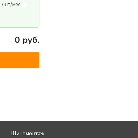
б./шт/мес
0
руб.
Шиномонтаж