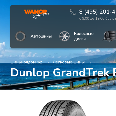
8 (495) 201-
с 9:00 до 19:00 без 
Информация
Фото товара
Колесные
Автошины
диски
шины-рядом.рф
Легковые шины
Dunlop GrandTrek 