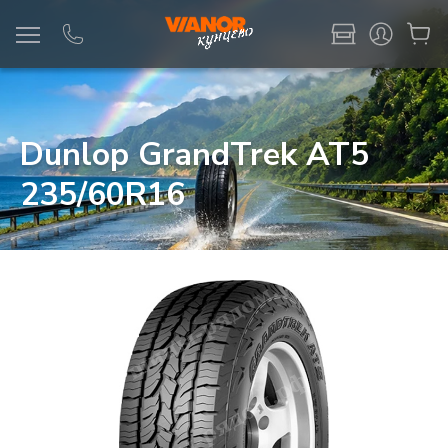
Информация
Фото товара
Dunlop GrandTrek AT5
235/60R16