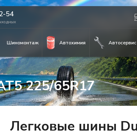
42-54
выходных
Шиномонтаж
Автохимия
Автосервис
AT5 225/65R17
Легковые шины Du