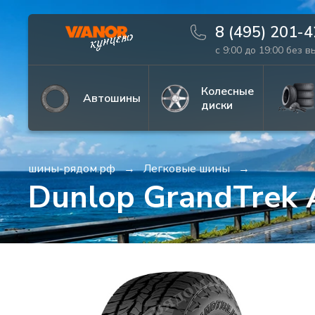
8 (495) 201-
с 9:00 до 19:00 без 
Информация
Фото товара
Колесные
Автошины
диски
шины-рядом.рф
Легковые шины
Dunlop GrandTrek 