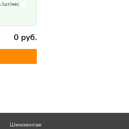
б./шт/мес
0
руб.
Шиномонтаж