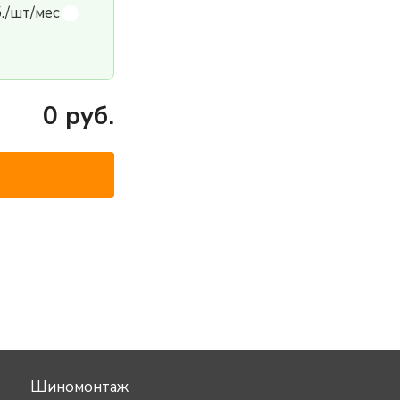
б./шт/мес
0
руб.
Шиномонтаж