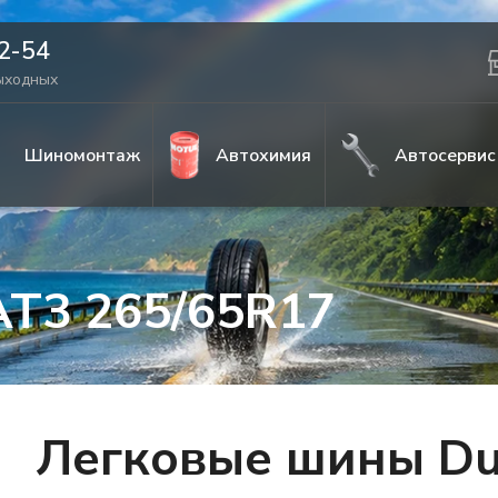
42-54
выходных
Шиномонтаж
Автохимия
Автосервис
AT3 265/65R17
Легковые шины Du