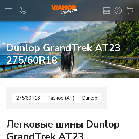
Информация
Фото товара
Dunlop GrandTrek AT23
275/60R18
275/60R18
Разное (AT)
Dunlop
Легковые шины Dunlop
GrandTrek AT23