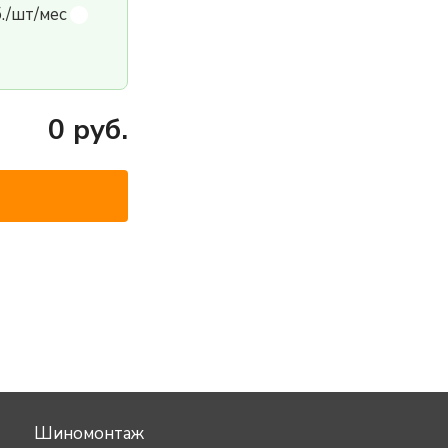
б./шт/мес
0
руб.
Шиномонтаж