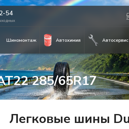
42-54
выходных
Шиномонтаж
Автохимия
Автосервис
AT22 285/65R17
Легковые шины Du