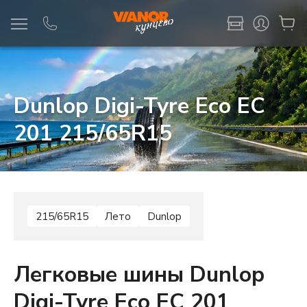
Информация
Фото товара
Dunlop Digi-Tyre Eco EC
201 215/65R15
215/65R15
Лето
Dunlop
Легковые шины Dunlop
Digi-Tyre Eco EC 201