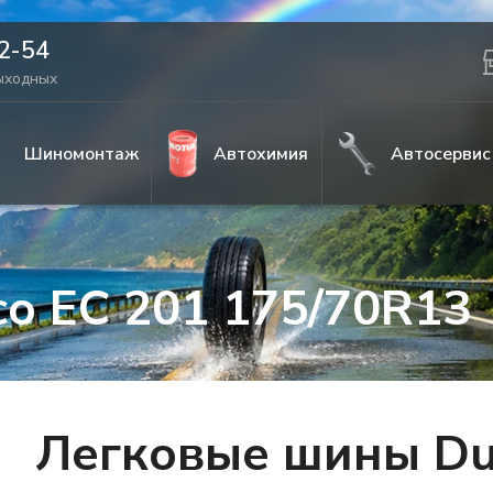
42-54
выходных
Шиномонтаж
Автохимия
Автосервис
co EC 201 175/70R13
Легковые шины Dun