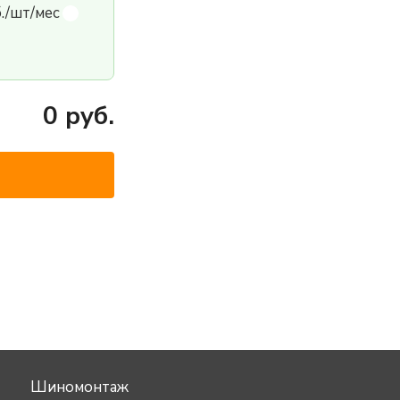
б./шт/мес
0
руб.
Шиномонтаж