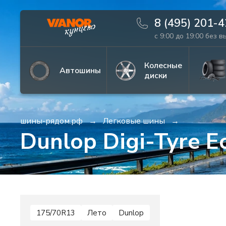
8 (495) 201-
с 9:00 до 19:00 без 
Информация
Фото товара
Колесные
Автошины
диски
шины-рядом.рф
Легковые шины
Dunlop Digi-Tyre E
175/70R13
Лето
Dunlop