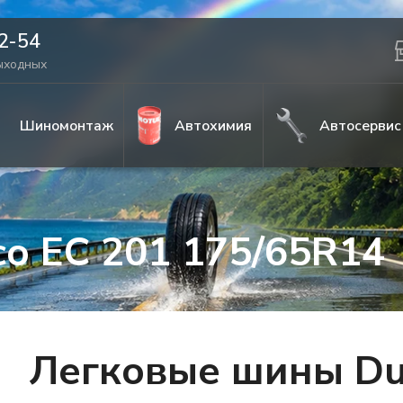
42-54
выходных
Шиномонтаж
Автохимия
Автосервис
co EC 201 175/65R14
Легковые шины Dun