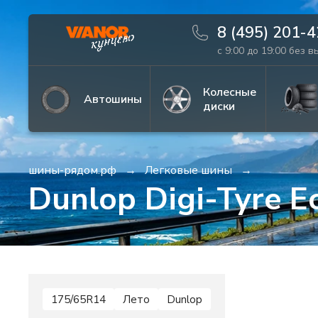
8 (495) 201-
с 9:00 до 19:00 без 
Информация
Фото товара
Колесные
Автошины
диски
шины-рядом.рф
Легковые шины
Dunlop Digi-Tyre E
175/65R14
Лето
Dunlop