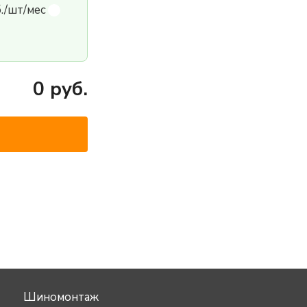
б./шт/мес
0
руб.
Шиномонтаж