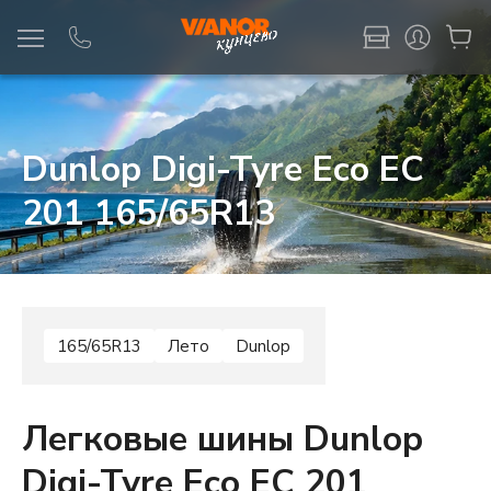
Информация
Фото товара
Dunlop Digi-Tyre Eco EC
201 165/65R13
165/65R13
Лето
Dunlop
Легковые шины Dunlop
Digi-Tyre Eco EC 201