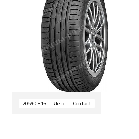
205/60R16
Лето
Cordiant