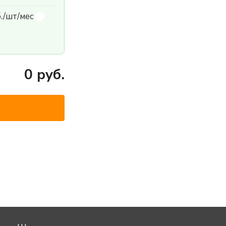
б./шт/мес
0
руб.