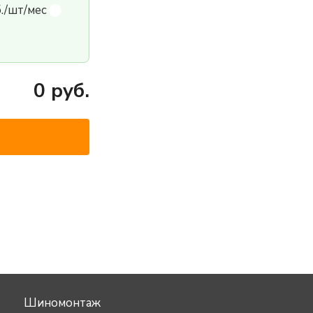
б./шт/мес
0
руб.
Шиномонтаж