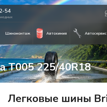
42-54
выходных
Шиномонтаж
Автохимия
Автосервис
za T005 225/40R18
Легковые шины Bri