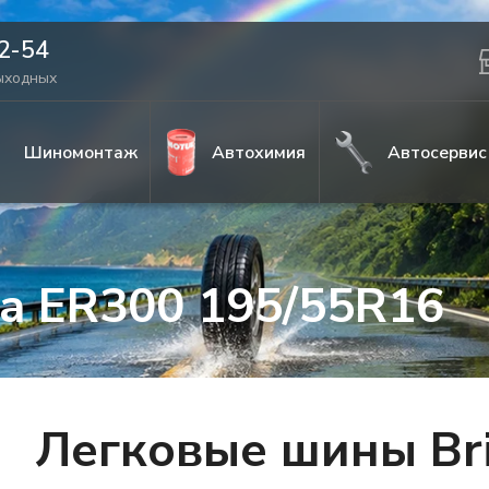
42-54
выходных
Шиномонтаж
Автохимия
Автосервис
za ER300 195/55R16
Легковые шины Bri