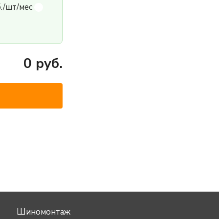
б./шт/мес
0
руб.
Шиномонтаж