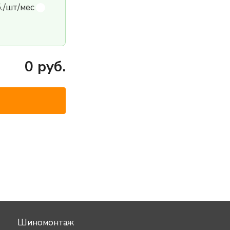
б./шт/мес
0
руб.
Шиномонтаж