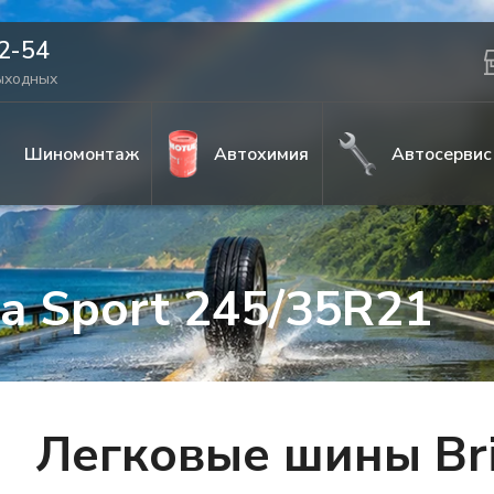
42-54
выходных
Шиномонтаж
Автохимия
Автосервис
za Sport 245/35R21
Легковые шины Bri