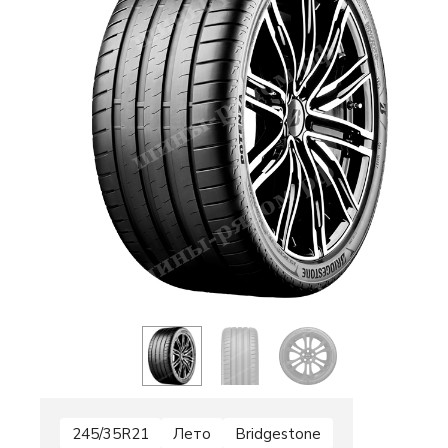
245/35R21
Лето
Bridgestone