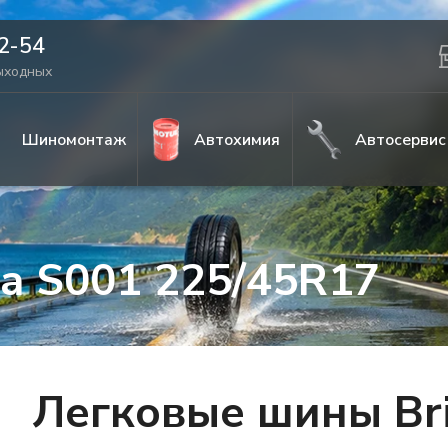
42-54
выходных
Шиномонтаж
Автохимия
Автосервис
za S001 225/45R17
Легковые шины Bri