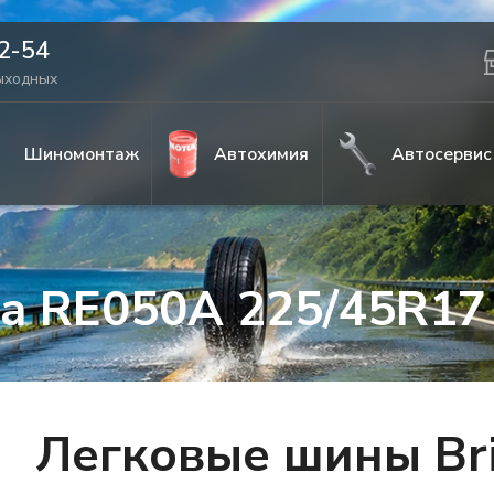
42-54
выходных
Шиномонтаж
Автохимия
Автосервис
za RE050A 225/45R17
Легковые шины Bri