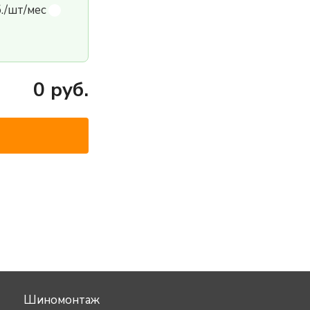
б./шт/мес
0
руб.
Шиномонтаж