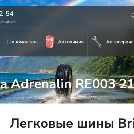
42-54
выходных
Шиномонтаж
Автохимия
Автосервис
za Adrenalin RE003 2
Легковые шины Bri