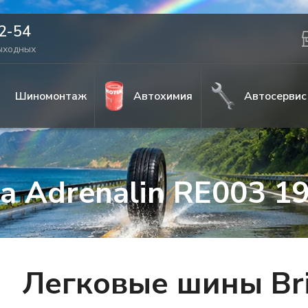
42-54
выходных
Шиномонтаж
Автохимия
Автосервис
za Adrenalin RE003 1
Легковые шины Bri