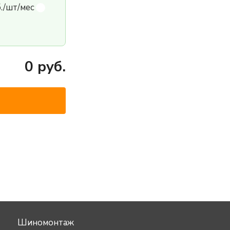
б./шт/мес
0
руб.
Шиномонтаж