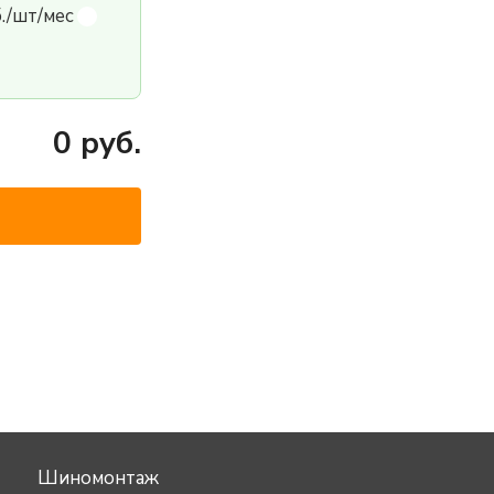
б./шт/мес
0
руб.
Шиномонтаж