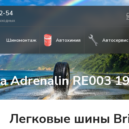
42-54
выходных
Шиномонтаж
Автохимия
Автосервис
za Adrenalin RE003 1
Легковые шины Bri