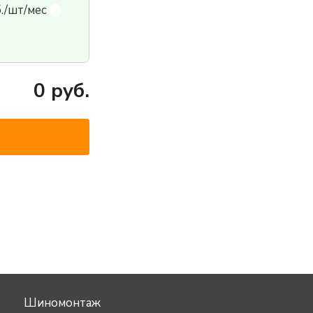
б./шт/мес
0
руб.
Шиномонтаж