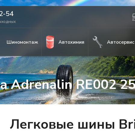
42-54
выходных
Шиномонтаж
Автохимия
Автосервис
za Adrenalin RE002 2
Легковые шины Bri