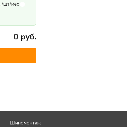
б./шт/мес
0
руб.
Шиномонтаж