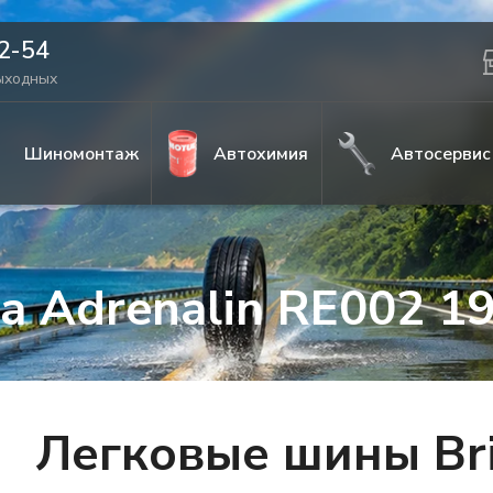
42-54
выходных
Шиномонтаж
Автохимия
Автосервис
za Adrenalin RE002 1
Легковые шины Bri