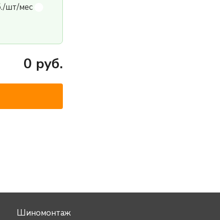
б./шт/мес
0
руб.
Шиномонтаж