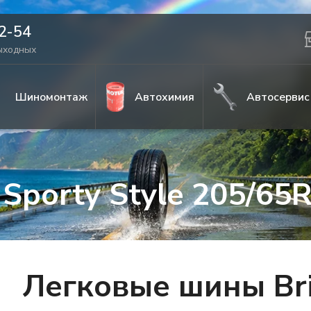
42-54
выходных
Шиномонтаж
Автохимия
Автосервис
 Sporty Style 205/65
Легковые шины Br