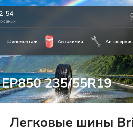
42-54
выходных
Шиномонтаж
Автохимия
Автосервис
a EP850 235/55R19
Легковые шины Bri