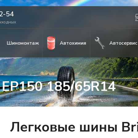
42-54
выходных
Шиномонтаж
Автохимия
Автосервис
a EP150 185/65R14
Легковые шины Bri