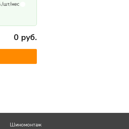
б./шт/мес
0
руб.
Шиномонтаж