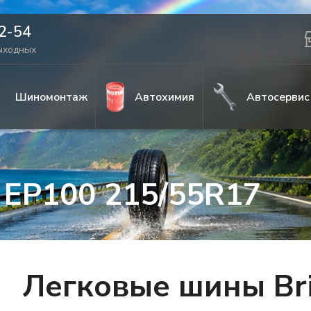
42-54
выходных
Шиномонтаж
Автохимия
Автосервис
a EP100 215/55R17
Легковые шины Bri