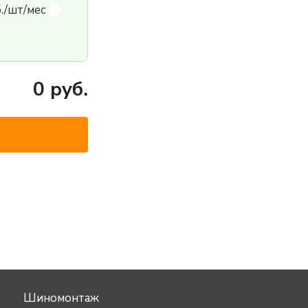
б./шт/мес
0
руб.
Шиномонтаж