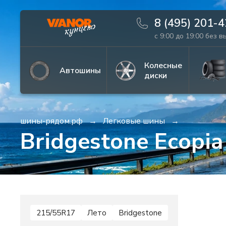
8 (495) 201-
с 9:00 до 19:00 без 
Информация
Фото товара
Колесные
Автошины
диски
шины-рядом.рф
Легковые шины
Bridgestone Ecopi
215/55R17
Лето
Bridgestone