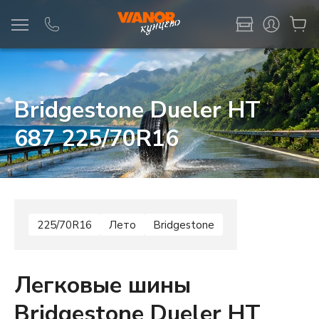
Информация
Фото товара
Bridgestone Dueler HT
687 225/70R16
225/70R16
Лето
Bridgestone
Легковые шины
Bridgestone Dueler HT