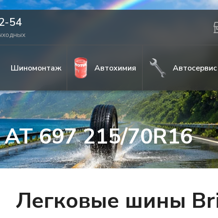
42-54
выходных
Шиномонтаж
Автохимия
Автосервис
r AT 697 215/70R16
Легковые шины Bri