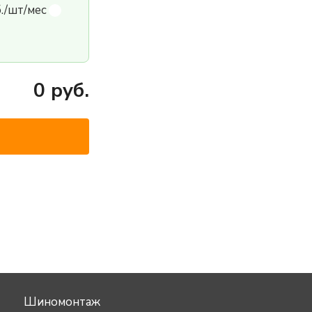
б./шт/мес
0
руб.
Шиномонтаж