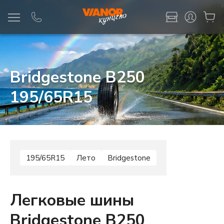
Информация
Фото товара
Bridgestone B250
195/65R15
195/65R15
Лето
Bridgestone
Легковые шины
Bridgestone B250