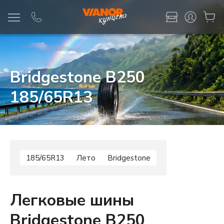
Информация
Фото товара
Bridgestone B250
185/65R13
185/65R13
Лето
Bridgestone
Легковые шины
Bridgestone B250