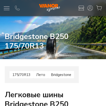
Информация
Фото товара
Bridgestone B250
175/70R13
175/70R13
Лето
Bridgestone
Легковые шины
Bridgestone B250