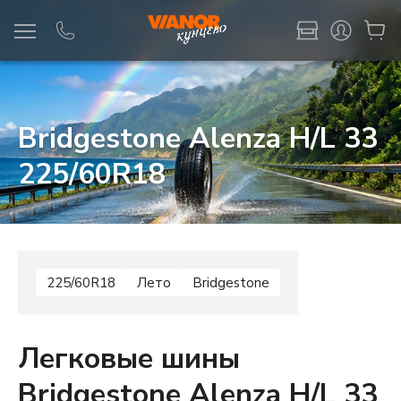
Информация
Фото товара
Bridgestone Alenza H/L 33
225/60R18
225/60R18
Лето
Bridgestone
Легковые шины
Bridgestone Alenza H/L 33