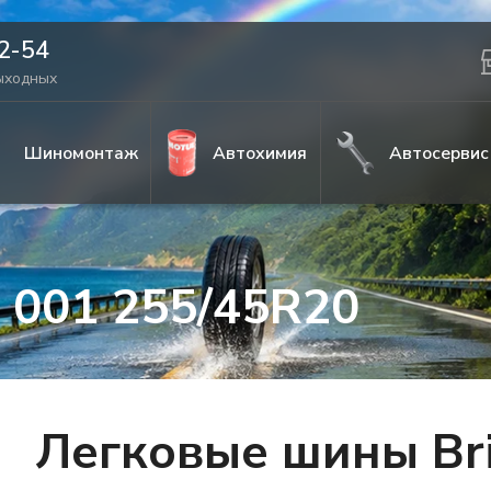
42-54
выходных
Шиномонтаж
Автохимия
Автосервис
a 001 255/45R20
Легковые шины Bri