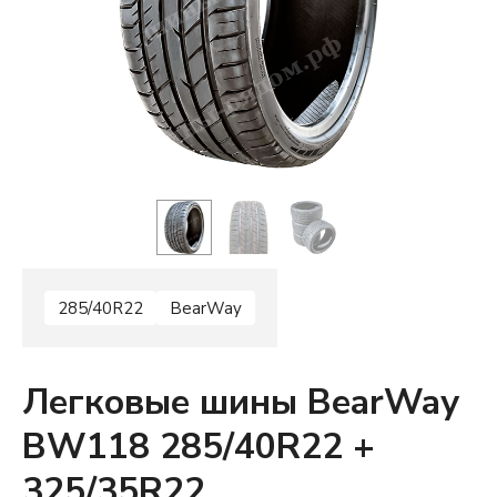
285/40R22
BearWay
Легковые шины BearWay
BW118 285/40R22 +
325/35R22