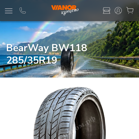
Информация
Фото товара
BearWay BW118
285/35R19