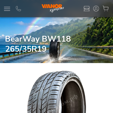
Информация
Фото товара
BearWay BW118
265/35R19