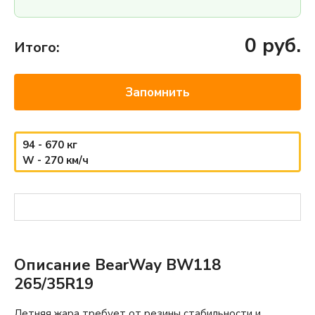
0
руб.
Итого:
Запомнить
94 - 670 кг
W - 270 км/ч
Описание BearWay BW118
265/35R19
Летняя жара требует от резины стабильности и