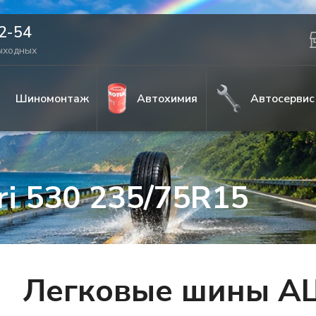
42-54
выходных
Шиномонтаж
Автохимия
Автосервис
i 530 235/75R15
Легковые шины АШ