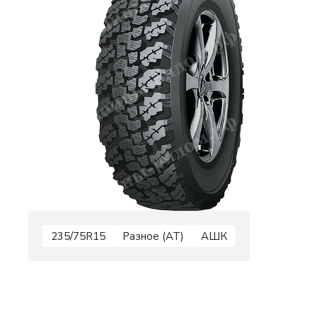
235/75R15
Разное (AT)
АШК