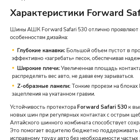
Характеристики Forward Saf
Шины АШК Forward Safari 530 отлично проявляют 
особенностям дизайна:
Глубокие канавки:
Большой объем пустот в прот
эффективно «загребать» песок, обеспечивая надеж
Широкие плечи:
Увеличенная площадь контакт
распределять вес авто, не давая ему зарываться.
Z-образные ламели:
Тонкие прорези на блоках 
зацепления на укатанном гравии.
Устойчивость протектора
Forward Safari 530
к вы
новых шин при регулярных контактах с острым щеб
Алтайского шинного комбината способствует сохр
Это помогает водителю бюджетно поддерживать в
исправному труду авто без необходимости частых 