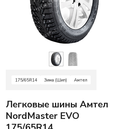
175/65R14
Зима (Шип)
Амтел
Легковые шины Амтел
NordMaster EVO
175/65R14