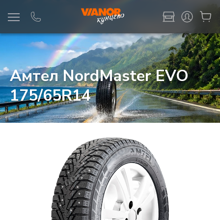
Информация
Фото товара
Амтел NordMaster EVO
175/65R14