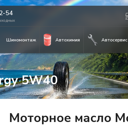
42-54
выходных
Шиномонтаж
Автохимия
Автосервис
ergy 5W40
Моторное масло Mo