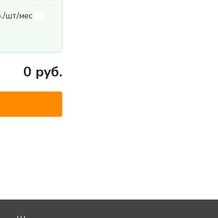
б./шт/мес
0
руб.