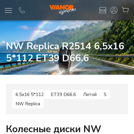
Информация
Фото товара
NW Replica R2514 6,5x16
5*112 ET39 D66.6
6,5x16 5*112
ET39 D66.6
Литой
S
NW Replica
Колесные диски NW