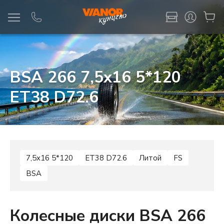
Информация
Фото товара
BSA 266 7,5x16 5*120
ET38 D72.6
7,5x16 5*120
ET38 D72.6
Литой
FS
BSA
Колесные диски BSA 266