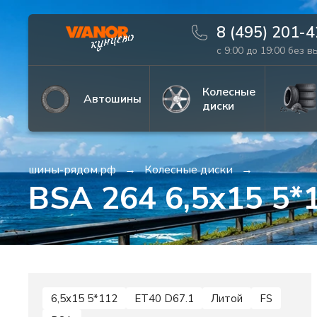
8 (495) 201-
с 9:00 до 19:00 без 
Информация
Фото товара
Колесные
Автошины
диски
шины-рядом.рф
Колесные диски
BSA 264 6,5x15 5*
6,5x15 5*112
ET40 D67.1
Литой
FS