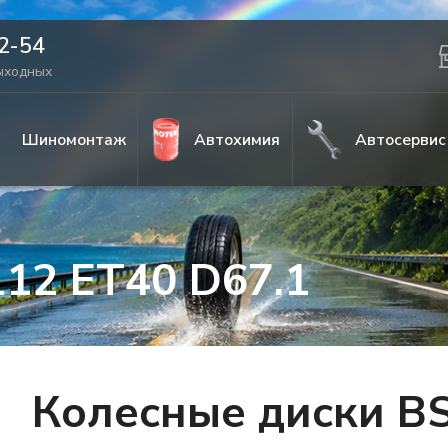
42-54
выходных
Шиномонтаж
Автохимия
Автосервис
112 ET40 D67.1
Колесные диски BS