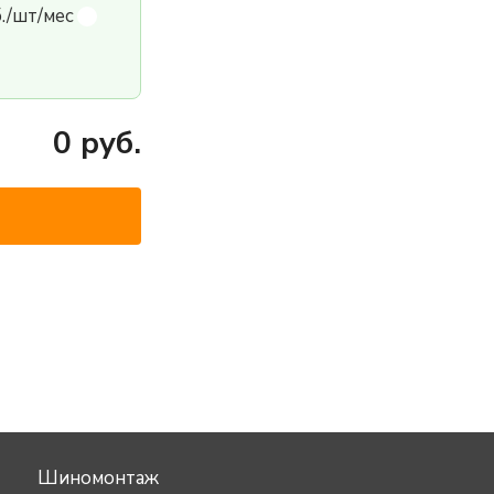
б./шт/мес
0
руб.
Шиномонтаж